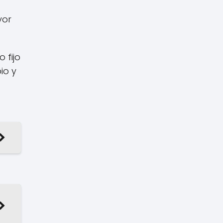
yor
 fijo
io y