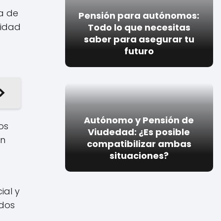
ca de
Pensión para autónomos:
ridad
Todo lo que necesitas
saber para asegurar tu
futuro
Autónomo y Pensión de
os
Viudedad: ¿Es posible
en
compatibilizar ambas
situaciones?
ial y
odos