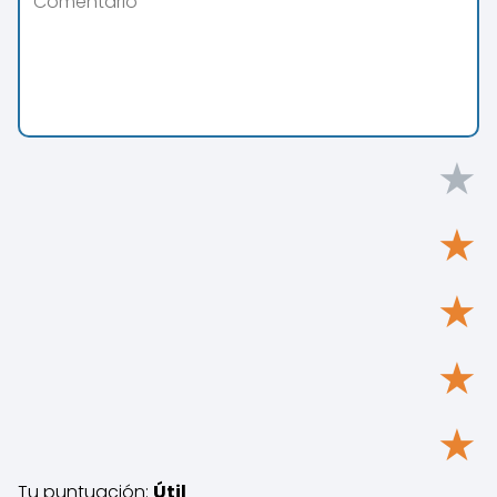
★
★
★
★
★
Tu puntuación:
Útil