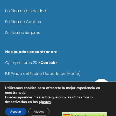
Política de privacidad
Política de Cookies
Sus datos seguros
Nos puedes encontrar en:
C/ Impresores 20
«CooLab»
P.E Prado del Espino (Boadilla del Monte)
Teléfono
: 640 055 041
Utilizamos cookies para ofrecerte la mejor experiencia en
nuestra web.
Email:
info@ayudasautonomos.com
Puedes aprender más sobre qué cookies utilizamos o
desactivarlas en los
ajustes
.
Aceptar
Ajustes
Spanish