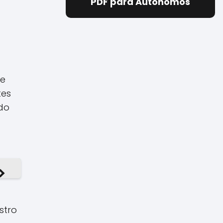
PDF para Autónomos
de
tes
ido
stro