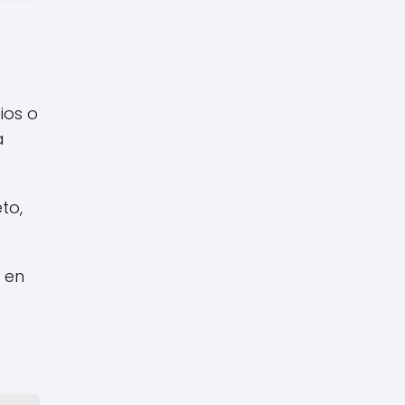
ios o
a
to,
 en