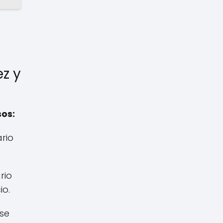
z y
sos:
ario
rio
io.
 se