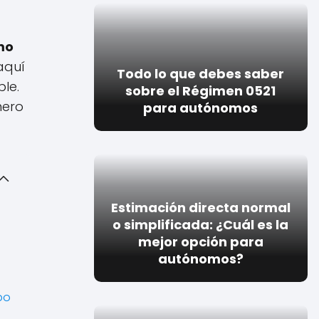
mo
aquí
Todo lo que debes saber
le.
sobre el Régimen 0521
mero
para autónomos
Estimación directa normal
o simplificada: ¿Cuál es la
mejor opción para
autónomos?
bo