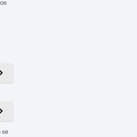
ías
 se