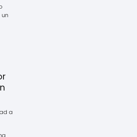
o
 un
or
en
dad a
na