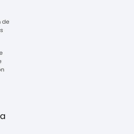
n de
us
e
e
ón
a
 a