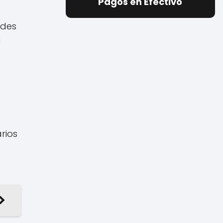
Pagos en Efectivo
ades
a
rios