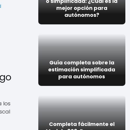
o simplificada: ¿Cuál es la
d
mejor opción para
autónomos?
Guía completa sobre la
estimación simplificada
rgo
para autónomos
 los
scal
Completa fácilmente el