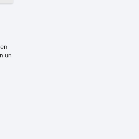
 en
on un