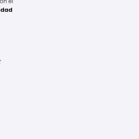
on el
idad
F