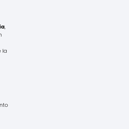
ia
,
n
 la
nto