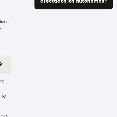
afectados los autónomos?
izar
a
mo
 la
es y