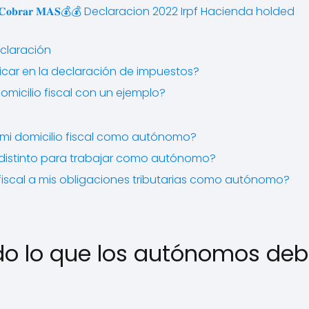
 𝐌𝐄𝐍𝐎𝐒 𝐨 𝐂𝐨𝐛𝐫𝐚𝐫 𝐌𝐀𝐒💰💰 Declaracion 2022 Irpf Hacienda holded
eclaración
dicar en la declaración de impuestos?
micilio fiscal con un ejemplo?
 mi domicilio fiscal como autónomo?
ro distinto para trabajar como autónomo?
fiscal a mis obligaciones tributarias como autónomo?
todo lo que los autónomos de