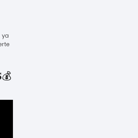
s ya
erte
𝐒💰