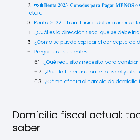
📢💲𝐑𝐞𝐧𝐭𝐚 𝟐𝟎𝟐𝟑: 𝐂𝐨𝐧𝐬𝐞𝐣𝐨𝐬 𝐩𝐚𝐫𝐚 𝐏𝐚𝐠𝐚
etoro
Renta 2022 - Tramitación del borrador o d
¿Cuál es la dirección fiscal que se debe in
¿Cómo se puede explicar el concepto de do
Preguntas Frecuentes
¿Qué requisitos necesito para cambiar
¿Puedo tener un domicilio fiscal y ot
¿Cómo afecta el cambio de domicilio 
Domicilio fiscal actual: 
saber