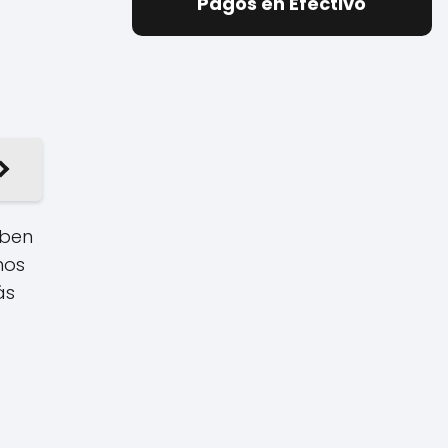
Pagos en Efectivo
eben
mos
ás