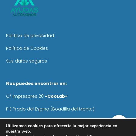
Política de privacidad
Política de Cookies
Sus datos seguros
Nos puedes encontrar en:
C/ Impresores 20
«CooLab»
P.E Prado del Espino (Boadilla del Monte)
Teléfono
: 640 055 041
Utilizamos cookies para ofrecerte la mejor experiencia en
nuestra web.
Email:
info@ayudasautonomos.com