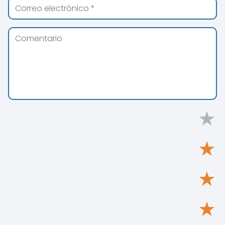
★
★
★
★