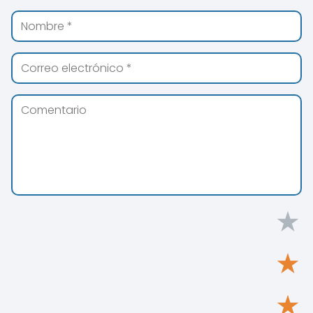
★
★
★