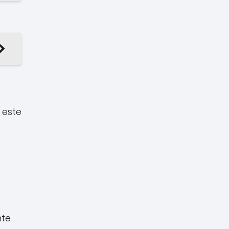
 este
nte