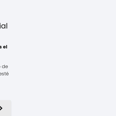
ial
 el
o de
esté