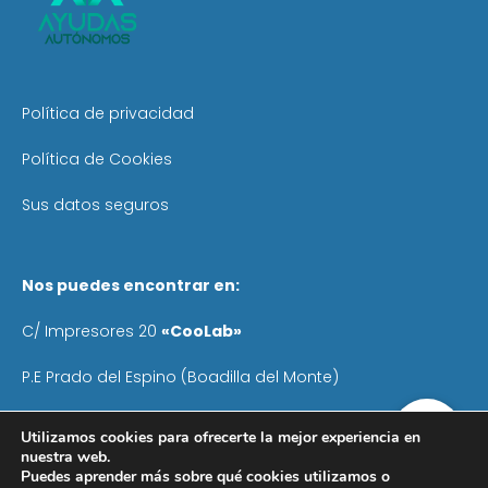
Política de privacidad
Política de Cookies
Sus datos seguros
Nos puedes encontrar en:
C/ Impresores 20
«CooLab»
P.E Prado del Espino (Boadilla del Monte)
Teléfono
: 640 055 041
Utilizamos cookies para ofrecerte la mejor experiencia en
nuestra web.
Email:
info@ayudasautonomos.com
Puedes aprender más sobre qué cookies utilizamos o