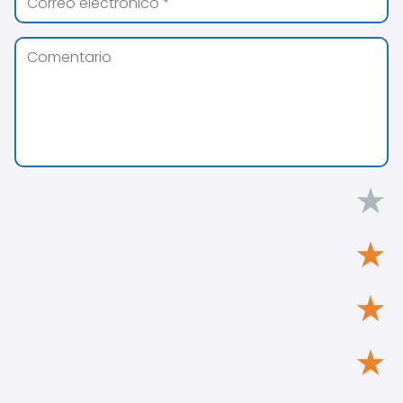
★
★
★
★