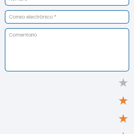
★
★
★