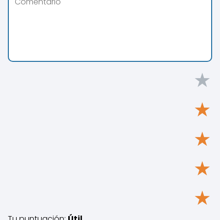
★
★
★
★
★
Tu puntuación:
Útil