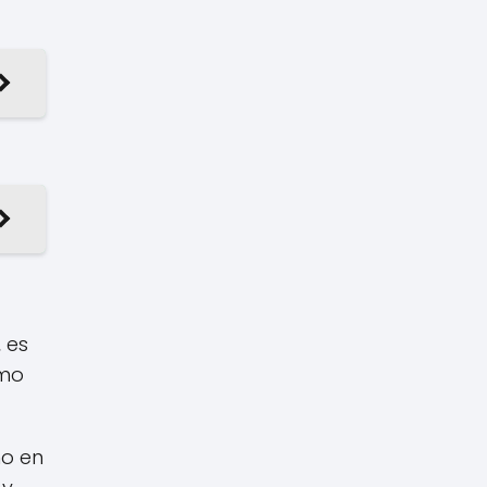
 es
omo
no en