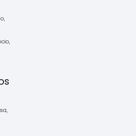
o,
cio,
os
sa,