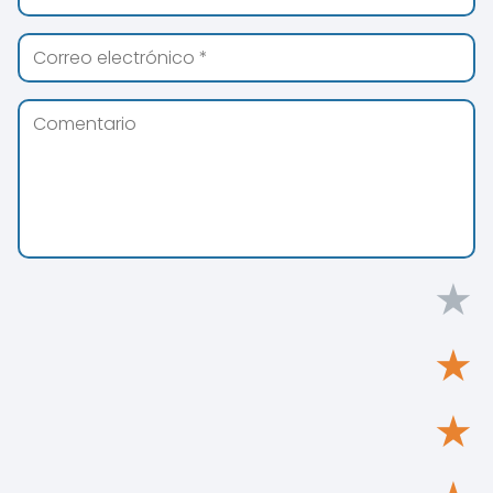
★
★
★