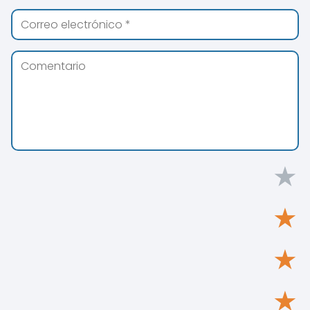
★
★
★
★