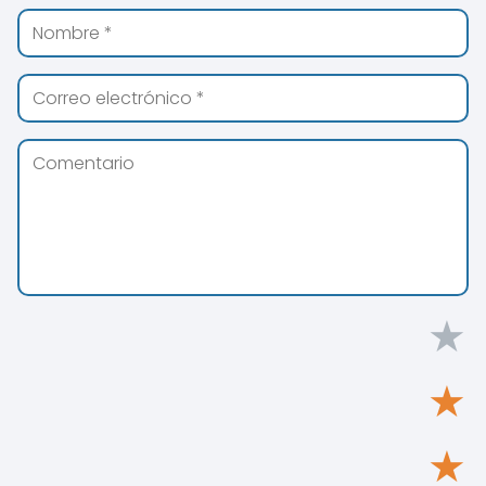
★
★
★