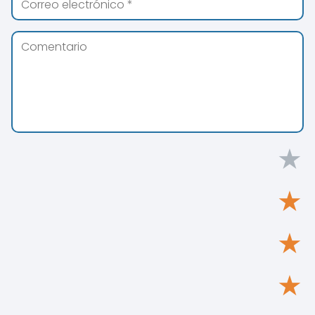
★
★
★
★