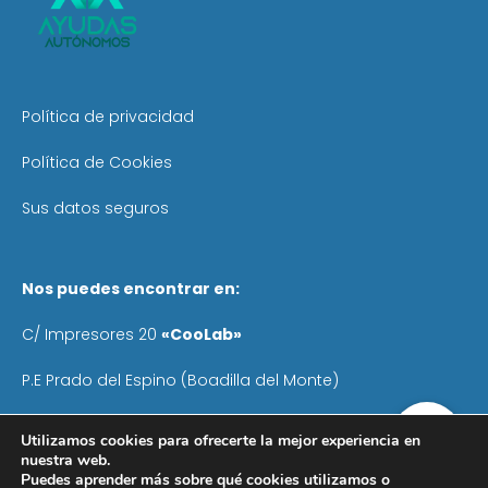
Política de privacidad
Política de Cookies
Sus datos seguros
Nos puedes encontrar en:
C/ Impresores 20
«CooLab»
P.E Prado del Espino (Boadilla del Monte)
Teléfono
: 640 055 041
Utilizamos cookies para ofrecerte la mejor experiencia en
nuestra web.
Email:
info@ayudasautonomos.com
Puedes aprender más sobre qué cookies utilizamos o