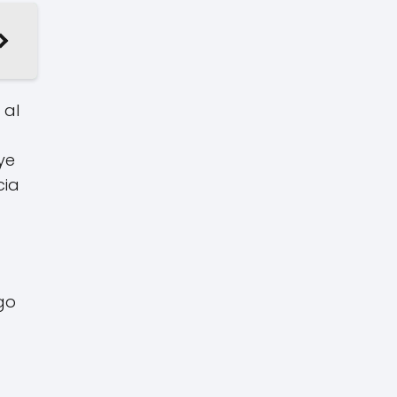
 al
ye
cia
go