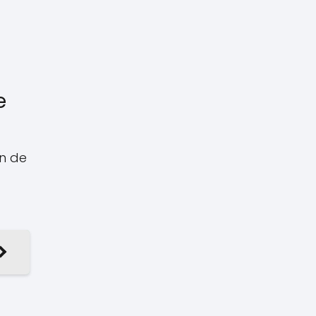
e
ón de