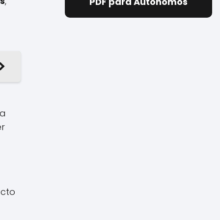
s
,
PDF para Autónomos
la
er
acto