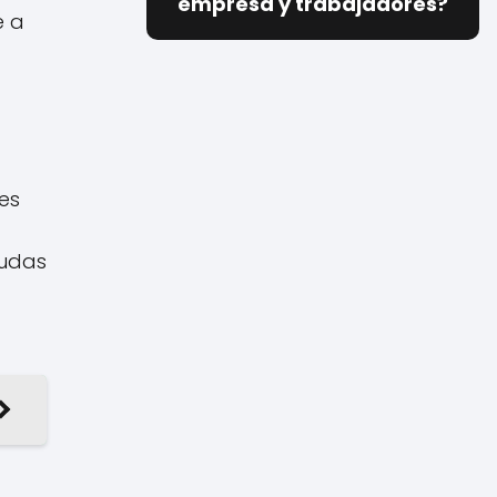
empresa y trabajadores?
e a
es
yudas