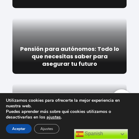
Pensión para autónomos: Todo lo
que necesitas saber para
asegurar tu futuro
Utilizamos cookies para ofrecerte la mejor experiencia en
nuestra web.
Puedes aprender más sobre qué cookies utilizamos o
Autónomo y Pensión de Viudedad:
desactivarlas en los
ajustes
.
¿Es posible compatibilizar ambas
situaciones?
Aceptar
Ajustes
Spanish