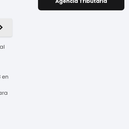
Agencia Tributaria
al
 en
ara