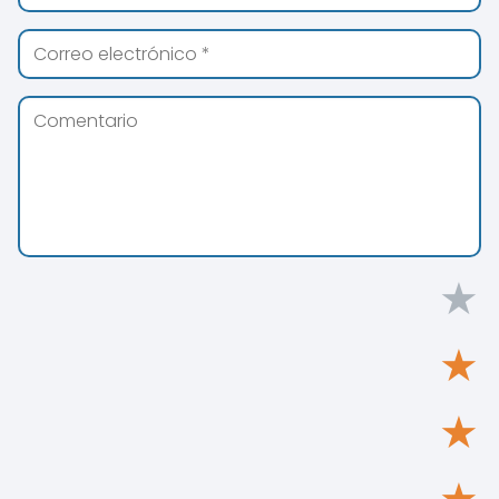
★
★
★
★