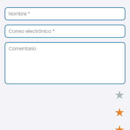
★
★
★