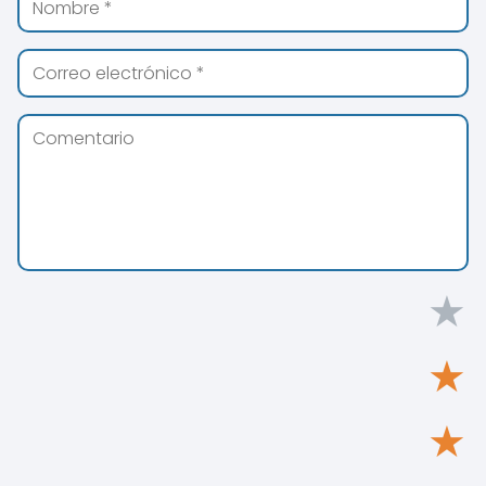
★
★
★