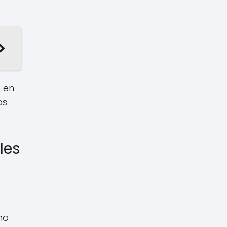
 en
os
les
mo