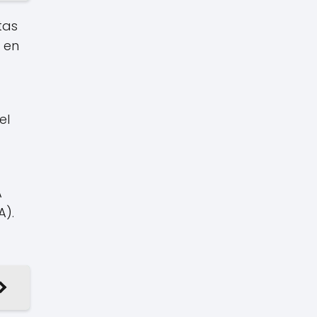
tas
 en
el
A
A).