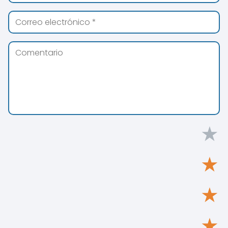
★
★
★
★