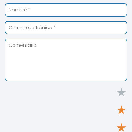
★
★
★