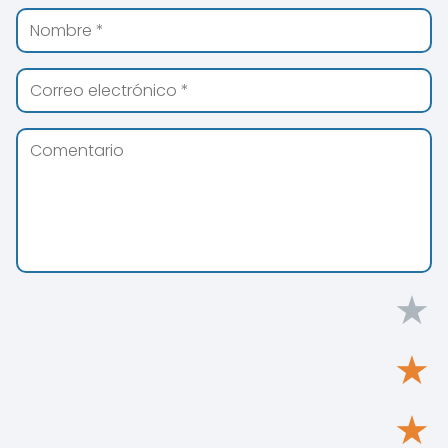
★
★
★